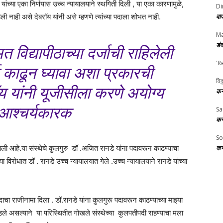
ांच्या एका निर्णयास उच्च न्यायालयाने स्थगिती दिली , या एका कारणामुळे,
Di
हिली नाही असे देबरॉय यांनी असे म्हणणे त्यांच्या पदाला शोभत नाही.
वा
Ma
डं
विद्यापीठाच्या दर्जाची राहिलेली
'R
्जा काढून घ्यावा अशा प्रकारची
विठ
 यांनी यूजीसीला करणे अयोग्य
कर
आश्चर्यकारक
Sa
कर
So
त आली आहे.या संस्थेचे कुलगुरु डॉ .अजित रानडे यांना पदावरून काढण्याचा
कर
या विरोधात डॉ . रानडे उच्च न्यायालयात गेले .उच्च न्यायालयाने रानडे यांच्या
दाचा राजीनामा दिला . डॉ.रानडे यांना कुलगुरू पदावरून काढण्याच्या माझ्या
 घडले असल्याने या परिस्थितीत गोखले संस्थेच्या कुलपतीपदी राहण्याचा मला