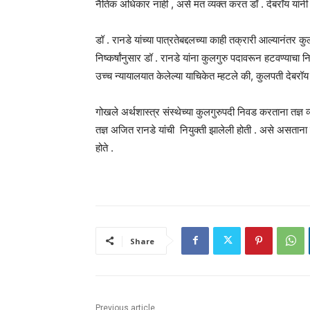
नैतिक अधिकार नाही , असे मत व्यक्त करत डॉ . देबरॉय यांनी
डॉ . रानडे यांच्या पात्रतेबद्दलच्या काही तक्रारी आल्यानंतर 
निष्कर्षांनुसार डॉ . रानडे यांना कुलगुरु पदावरून हटवण्याचा न
उच्च न्यायालयात केलेल्या याचिकेत म्हटले की, कुलपती देबरॉय या
गोखले अर्थशास्त्र संस्थेच्या कुलगुरुपदी निवड करताना तज्ञ व
तज्ञ अजित रानडे यांची नियुक्ती झालेली होती . असे असताना त्यां
होते .
Share
Previous article