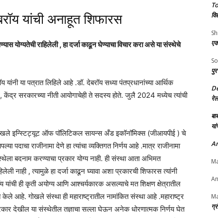
To
विद
ेबरॉय यांची अनाहूत शिफारस
Sh
एक
्यास योग्यतेची राहिलेली , हा दर्जा काढून घेण्याचा विचार करा असे या संस्थेचे
So
पुर
य यांनी या पत्रात लिहिले आहे .डॉ. देबरॉय सध्या पंतप्रधानांच्या आर्थिक
D
, केंद्र सरकारच्या नीती आयोगाचेही ते सदस्य होते. जुलै 2024 मध्येच त्यांची
रे
बाब
यां
गोखले इन्स्टिट्यूट ऑफ पॉलिटिकल सायन्स अँड इकॉनॉमिक्स (जीआयपीई ) चे
An
ल्या पदाचा राजीनामा देणे हा त्यांचा व्यक्तिगत निर्णय आहे .मात्र राजीनामा
संस्थेला बदनाम करण्याचा प्रकार योग्य नाही. ही संस्था आता अभिमत
Ma
राहिलेली नाही , त्यामुळे हा दर्जा काढून घ्यावा अशा प्रकारची शिफारस त्यांनी
An
य यांची ही कृती अयोग्य आणि आश्चर्यकारक असल्याचे मत शिक्षण क्षेत्रातील
त केले आहे. गोखले संस्था ही महाराष्ट्रातील नामांकित संस्था आहे .महाराष्ट्र
Ma
ग्
कार देखील या संस्थेतील तज्ञाचा सल्ला घेऊन अनेक धोरणात्मक निर्णय घेत