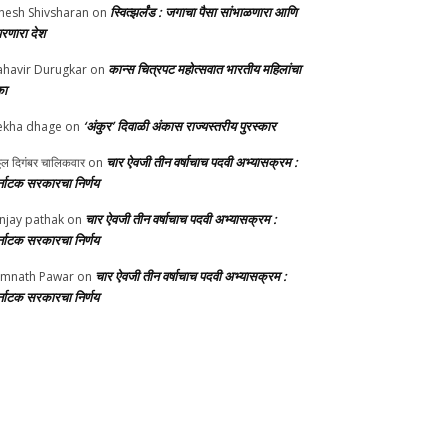
स्वित्झर्लंड : जगाचा पैसा सांभाळणारा आणि
nesh Shivsharan
on
परणारा देश
कान्स चित्रपट महोत्सवात भारतीय महिलांचा
havir Durugkar
on
का
‘अंकुर’ दिवाळी अंकास राज्यस्तरीय पुरस्कार
ekha dhage
on
चार ऐवजी तीन वर्षाचाच पदवी अभ्यासक्रम :
्ठल दिगंबर चालिकवार
on
्नाटक सरकारचा निर्णय
चार ऐवजी तीन वर्षाचाच पदवी अभ्यासक्रम :
njay pathak
on
्नाटक सरकारचा निर्णय
चार ऐवजी तीन वर्षाचाच पदवी अभ्यासक्रम :
mnath Pawar
on
्नाटक सरकारचा निर्णय