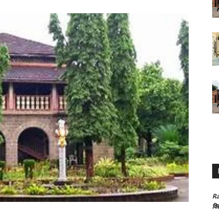
Ra
विद