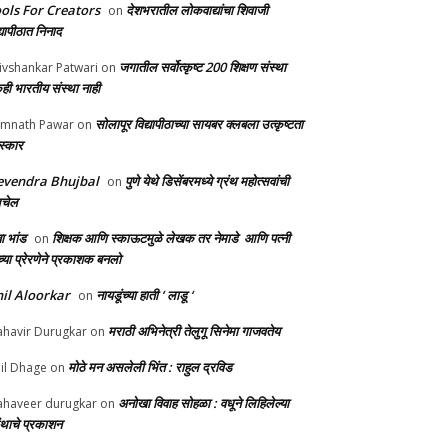
ols For Creators
देशभरातील लोकवाद्यांचा शिवाजी
on
्यापीठात निनाद
जगातील सर्वोत्कृष्ट 200 शिक्षण संस्था
ivshankar Patwari
on
ही भारतीय संस्था नाही
सोलापूर विद्यापीठाच्या सायबर क्लबला उत्कृष्टता
mnath Pawar
on
स्कार
evendra Bhujbal
पुणे येथे डिसेंबरमध्ये ग्रंथ महोत्सवांची
on
लचेल
ा भांड
शिक्षक आणि स्काऊटमुळे लेखक तर नेमाडे आणि पत्नी
on
च्या प्रेरणेने प्रकाशक बनलो
il Aloorkar
नायडूंच्या हाती ‘ लाडू ‘
on
मराठी अभिनेत्री तेलुगू सिनेमा गाजवतेय
havir Durugkar
on
मोठे मन असलेली भिंत : राहुल द्रविड
il Dhage
on
अनोखा विवाह सोहळा : वधूने लिहिलेल्या
haveer durugkar
on
रंथाचे प्रकाशन