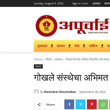
Sunday, August 9, 2026
Sign in / Join
मुख्यपृष्ठ
बातम्य
मुख्यपृष्ठ
बातम्या
लेख
साहित्य
क
Home
शिक्षण
बातम्या
गोखले संस्थेचा अभिमत विद्यापीठ दर्जा काढा
बातम्या
गोखले संस्थेचा अभिमत व
By
Ravindra Chincholkar
September 30, 2024
Share