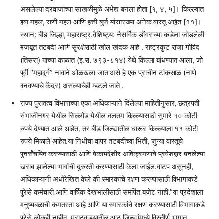
असलेल्या दरवाजांच्या साखळीमुळे अभेद्य बनला होता [१, ४, ५]। किल्ल्यात
हवा महल, राणी महल आणि हत्ती बुर्ज यांसारख्या अनेक वास्तू आहेत [११]।
स्थान: बीड जिल्हा, महाराष्ट्र.वैशिष्ट्य: नैसर्गिक डोंगराच्या कडेला जोडलेली
मजबूत तटबंदी आणि सुरक्षेसाठी खोल खंदक आहे . राष्ट्रकुट राजा गोविंद
(तिसरा) याच्या काळात (इ.स. ७९३-८१४) येथे किल्ला बांधण्यात आला, जो
पूर्वी “महादुर्ग” नावाने ओळखला जात असे हे एक प्राचीन टांकसाळ (नाणे
बनवण्याचे केंद्र) असल्याचेही म्हटले जाते .
राज्य पुरातत्व विभागाच्या एका अधिकाऱ्याने दिलेल्या माहितीनुसार, छत्रपती
संभाजीनगर येथील सिल्लोड येथील तलतम किल्ल्यासाठी सुमारे १० कोटी
रुपये देण्यात आले आहेत, तर बीड जिल्ह्यातील धारूर किल्ल्याला ११ कोटी
रुपये मिळाले आहेत.या निधीचा वापर तटबंदीच्या भिंती, जुन्या वास्तूंचे
पुनर्संचयित करण्यासाठी आणि बेकायदेशीर अतिक्रमणाचे प्रवेशद्वार बनलेल्या
खराब झालेल्या भागांची दुरुस्ती करण्यासाठी केला जाईल.वाटप असूनही,
अधिकाऱ्यांनी अधोरेखित केले की स्मारकांचे रक्षण करण्यासाठी विभागाकडे
पुरेसे कर्मचारी आणि वार्षिक देखभालीसाठी समर्पित बजेट नाही.”या प्रदेशाला
मनुष्यबळाची कमतरता आहे आणि या स्मारकांचे रक्षण करण्यासाठी विभागाकडे
पुरेसे लोकही नाहीत. मराठवाड्यातील आठ जिल्ह्यांमध्ये विस्तीर्ण भागात