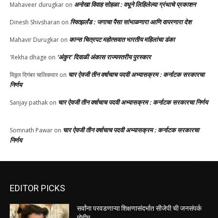
अनोखा विवाह सोहळा : वधूने लिहिलेल्या ग्रंथाचे प्रकाशन
Mahaveer durugkar
on
स्वित्झर्लंड : जगाचा पैसा सांभाळणारा आणि वापरणारा देश
Dinesh Shivsharan
on
कान्स चित्रपट महोत्सवात भारतीय महिलांचा डंका
Mahavir Durugkar
on
‘अंकुर’ दिवाळी अंकास राज्यस्तरीय पुरस्कार
'Rekha dhage
on
चार ऐवजी तीन वर्षाचाच पदवी अभ्यासक्रम : कर्नाटक सरकारचा
विठ्ठल दिगंबर चालिकवार
on
निर्णय
चार ऐवजी तीन वर्षाचाच पदवी अभ्यासक्रम : कर्नाटक सरकारचा निर्णय
Sanjay pathak
on
चार ऐवजी तीन वर्षाचाच पदवी अभ्यासक्रम : कर्नाटक सरकारचा
Somnath Pawar
on
निर्णय
EDITOR PICKS
सर्वांना परवडणाऱ्या शिक्षणासंदर्भात सीजेपी ची जनसंपर्क
मोहीम