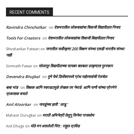
RECENT COMMENTS
Ravindra Chincholkar
देशभरातील लोकवाद्यांचा शिवाजी विद्यापीठात निनाद
on
Tools For Creators
देशभरातील लोकवाद्यांचा शिवाजी विद्यापीठात निनाद
on
जगातील सर्वोत्कृष्ट 200 शिक्षण संस्था एकही भारतीय संस्था
Shivshankar Patwari
on
नाही
सोलापूर विद्यापीठाच्या सायबर क्लबला उत्कृष्टता पुरस्कार
Somnath Pawar
on
Devendra Bhujbal
पुणे येथे डिसेंबरमध्ये ग्रंथ महोत्सवांची रेलचेल
on
बाबा भांड
शिक्षक आणि स्काऊटमुळे लेखक तर नेमाडे आणि पत्नी यांच्या प्रेरणेने
on
प्रकाशक बनलो
Anil Aloorkar
नायडूंच्या हाती ‘ लाडू ‘
on
मराठी अभिनेत्री तेलुगू सिनेमा गाजवतेय
Mahavir Durugkar
on
मोठे मन असलेली भिंत : राहुल द्रविड
Anil Dhage
on