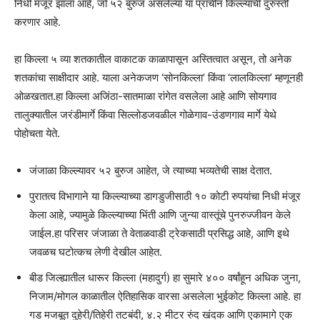
निधी मंजूर झाला आहे, जो ५२ बुरुज असलेल्या या प्राचीन किल्ल्याची दुरुस्ती
करणार आहे.
हा किल्ला ५ व्या शतकातील वाकाटक काळापासून अस्तित्वात असून, तो अनेक
शतकांचा साक्षीदार आहे. याला अनेकजण ‘सोनकिल्ला’ किंवा ‘लालकिल्ला’ म्हणूनही
ओळखतात.हा किल्ला अजिंठा-सातमाळा रांगेत वसलेला आहे आणि सोयगाव
तालुक्यातील जरंडीमार्गे किंवा सिल्लोडजवळील गोळेगाव-उंडणगाव मार्गे येथे
पोहोचता येते.
जंजाळा किल्ल्यावर ५२ बुरुज आहेत, जे त्याच्या भव्यतेची साक्ष देतात.
पुरातत्व विभागाने या किल्ल्याच्या डागडुजीसाठी १० कोटी रुपयांचा निधी मंजूर
केला आहे, ज्यामुळे किल्ल्याच्या भिंती आणि जुन्या वास्तूंचे पुनरुज्जीवन केले
जाईल.हा परिसर जंजाळा ते वेताळवाडी ट्रेकसाठी प्रसिद्ध आहे, आणि इथे
जवळच घटोत्कच लेणी देखील आहेत.
बीड जिल्ह्यातील धारूर किल्ला (महादुर्ग) हा सुमारे ४०० वर्षांहून अधिक जुना,
निजाम/मोगल काळातील ऐतिहासिक वारसा असलेला भुईकोट किल्ला आहे. हा
गड मजबूत दुहेरी/तिहेरी तटबंदी, ४.२ मीटर रुंद खंदक आणि एकामागे एक