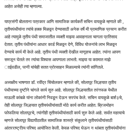
आहेत असेही त्या म्हणाल्या.
याप्रसंगी बोलताना पत्रकार आणि सामाजिक कार्यकर्ते सचिन वायकुळे म्हणाले की ,
तृतीयपंथीयांना त्यांचे हक्क मिळवून देण्यासाठी अनेक वर्षे मी प्रामाणिक प्रयत्न करीत
आहे त्यामुळे तृतीय पंथी समाजातील व्यक्ती माझ्या आवाहनाला चागला प्रतिसाद
देतात. तृतीय पंथीयांना आधार कार्ड मिळवून देणे, विविध योजनांचे लाभ मिळवून
देण्याचे कार्य मी केले आहे. तृतीय पंथी व्यक्ती देखील माणूसच आहेत. त्यांना आपण
समजून घेतले तर त्यांचा विश्वास आपणाला लाभतो. माझ्या या काामात माझे
ााईवडील, पत्नी यांचेही सतत प्रोत्साहन मिळाल्याचे त्यांनी सांगितले.
अध्यक्षीय भाषणात डॉ. रवींद्र चिंचोलकर म्हणाले की, सोलापूर जिल्हयात तृतीय
पंथीयाच्या दृष्टीने चांगले कार्य सुरु आहे. सोलापूर जिल्हयातील तरंगफळ येथील
माऊली कांबळे यांना लोकांनी निवडून देऊन सरपंच केले. सचिन वायकुळे बार्श३चे,
तेही सोलापूर जिल्हयात तृतीयपंथीयांसाठी मोठे कार्य करीत आहेत. ब्रिजमोहन
फोफलिया सोलापूरचे, त्यांनीही तृतीयपंथीयांसाठी कार्य सुरु केले आहे. सर्वात महत्वाचे
म्हणजे सोलापूर विद्यापीठातील सामाजिक शास्त्रे संकुलाने तृतीयपंथीयांसाठी
आंतरराष्ट्रीाय परिषद आयोजित केली. केवळ परिषद घेऊन न थांबता तृतीयपंथीयांना