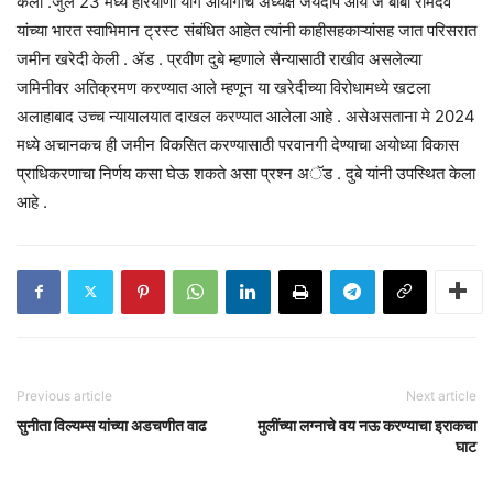
केली .जुलै 23 मध्ये हरियाणा योग आयोगाचे अध्यक्ष जयदीप आर्य जे बाबा रामदेव
यांच्या भारत स्वाभिमान ट्रस्ट संबंधित आहेत त्यांनी काहीसहकाऱ्यांसह जात परिसरात
जमीन खरेदी केली . ॲड . प्रवीण दुबे म्हणाले सैन्यासाठी राखीव असलेल्या
जमिनीवर अतिक्रमण करण्यात आले म्हणून या खरेदीच्या विरोधामध्ये खटला
अलाहाबाद उच्च न्यायालयात दाखल करण्यात आलेला आहे . असेअसताना मे 2024
मध्ये अचानकच ही जमीन विकसित करण्यासाठी परवानगी देण्याचा अयोध्या विकास
प्राधिकरणाचा निर्णय कसा घेऊ शकते असा प्रश्न अॅड . दुबे यांनी उपस्थित केला
आहे .
Previous article
Next article
सुनीता विल्यम्स यांच्या अडचणीत वाढ
मुलींच्या लग्नाचे वय नऊ करण्याचा इराकचा
घाट