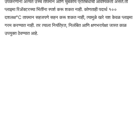
उपकरणांना अत्यंत उच्च तापमान आणि चुंबकीय प्रतिबंधाची आवश्यकता असते.तो
प्लाझ्मा रिॲक्टरच्या भिंतींना स्पर्श करू शकत नाही. कोणताही पदार्थ १००
दशलक्ष°C तापमान सहजपणे सहन करू शकत नाही, त्यामुळे खरे यश केवळ प्लाझ्मा
गरम करण्यात नाही. तर त्याला नियंत्रित, निलंबित आणि क्षणभरापेक्षा जास्त काळ
उपयुक्त ठेवण्यात आहे.