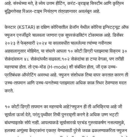
आहे. संस्थेच्या मते, हे ध्येय उत्तम हीटिंग, करंट-ड्राइव्ह सिस्टीम आणि कृत्रिम
बुद्धिमत्तेसह रिअल-टाइम नियंत्रण तंत्रज्ञानावर अवलंबून आहे.
केस्टार (KSTAR) हा दक्षिण कोरियातील डेजॉन येथील कोरिया इन्स्टिट्यूट ऑफ
फ्युजन एनर्जीद्वारे चालवला जाणारा एक सुपरकंडक्टिंग टोकामाक आहे. डिसेंबर
२०२३ ते फेब्रुवारी २०२४ या कालावधीत चाललेल्या त्यांच्या नवीनतम
अहवालानुसार मोहिमेत, या संघाने आपला १० कोटी डिग्री प्लाझ्माचा विक्रम ३०
सेकंदांवरून ४८ सेकंदांपर्यंत वाढवला.१०२ सेकंदांचा हा टप्पा वेगळा, पण तरीही
महत्त्वाचा होता. तो एच-मोड (H-mode) शी संबंधित होता, जी एक उच्च-
प्रतिबंधक ऑपरेटिंग अवस्था आहे. फ्युजन संशोधक तिचा वापर करतात कारण ती
उच्च-तापमान आणि उच्च-घनतेच्या प्लाझ्माला अधिक काळ स्थिर ठेवण्यास मदत
करते.
१० कोटी डिग्री तापमान का महत्त्वाचे आहे?फ्युजन ही ती अभिक्रिया आहे जी
सूर्याला ऊर्जा देते, परंतु पृथ्वीवर तिची पुनरावृत्ती करणे हे अधिक उष्ण भट्टी
बांधण्याइतके सोपे नाही. आपल्याकडे सूर्यासारखे प्रचंड गुरुत्वाकर्षण नसल्यामुळे,
हलक्या अणूंच्या केंद्रकांना एकत्र येण्यासाठी पुरेसे जवळ ढकलण्याकरिता फ्युजन