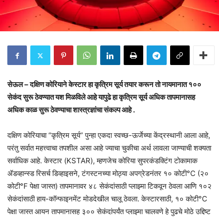
सेऊल – दक्षिण कोरियाने केस्टार हा कृत्रिम सूर्य तयार करून तो नायमानात १००
सेकंद सुरू ठेवण्यात यश मिळविले आहे यापुढे हा कृत्रिम सूर्य अधिक तापमानासह
अधिक काळ सुरू ठेवण्याचा शास्त्रज्ञांचा संकल्प आहे .
दक्षिण कोरियाचा “कृत्रिम सूर्य” पुन्हा एकदा स्वच्छ-ऊर्जेच्या केंद्रस्थानी आला आहे,
परंतु सर्वात महत्त्वाचा तपशील असा आहे ज्याचा चुकीचा अर्थ लावला जाण्याची शक्यता
सर्वाधिक आहे. केस्टार (KSTAR), म्हणजेच कोरिया सुपरकंडक्टिंग टोकामाक
ॲडव्हान्स्ड रिसर्च डिव्हाइसने, टंगस्टनच्या मोठ्या अपग्रेडनंतर १० कोटी°C (२०
कोटी°F पेक्षा जास्त) तापमानावर ४८ सेकंदांसाठी प्लाझ्मा टिकवून ठेवला आणि १०२
सेकंदांसाठी हाय-कॉन्फाइनमेंट मोडदेखील चालू ठेवला. केस्टारसाठी, १० कोटी°C
पेक्षा जास्त आयन तापमानासह ३०० सेकंदांपर्यंत प्लाझ्मा चालवणे हे पुढचे मोठे उद्दिष्ट