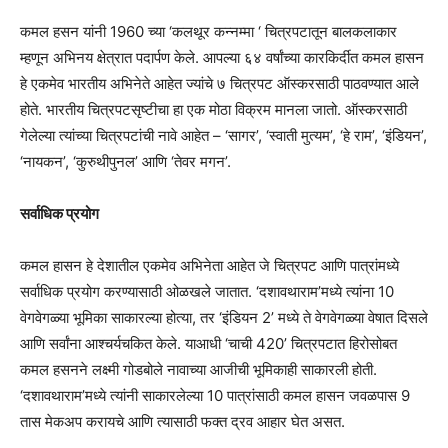
कमल हसन यांनी 1960 च्या ‘कलथूर कन्नम्मा ‘ चित्रपटातून बालकलाकार
म्हणून अभिनय क्षेत्रात पदार्पण केले. आपल्या ६४ वर्षांच्या कारकिर्दीत कमल हासन
हे एकमेव भारतीय अभिनेते आहेत ज्यांचे ७ चित्रपट ऑस्करसाठी पाठवण्यात आले
होते. भारतीय चित्रपटसृष्टीचा हा एक मोठा विक्रम मानला जातो. ऑस्करसाठी
गेलेल्या त्यांच्या चित्रपटांची नावे आहेत – ‘सागर’, ‘स्वाती मुत्यम’, ‘हे राम’, ‘इंडियन’,
‘नायकन’, ‘कुरुथीपुनल’ आणि ‘तेवर मगन’.
सर्वाधिक प्रयोग
कमल हासन हे देशातील एकमेव अभिनेता आहेत जे चित्रपट आणि पात्रांमध्ये
सर्वाधिक प्रयोग करण्यासाठी ओळखले जातात. ‘दशावथाराम’मध्ये त्यांना 10
वेगवेगळ्या भूमिका साकारल्या होत्या, तर ‘इंडियन 2’ मध्ये ते वेगवेगळ्या वेषात दिसले
आणि सर्वांना आश्चर्यचकित केले. याआधी ‘चाची 420’ चित्रपटात हिरोसोबत
कमल हसनने लक्ष्मी गोडबोले नावाच्या आजीची भूमिकाही साकारली होती.
‘दशावथाराम’मध्ये त्यांनी साकारलेल्या 10 पात्रांसाठी कमल हासन जवळपास 9
तास मेकअप करायचे आणि त्यासाठी फक्त द्रव आहार घेत असत.