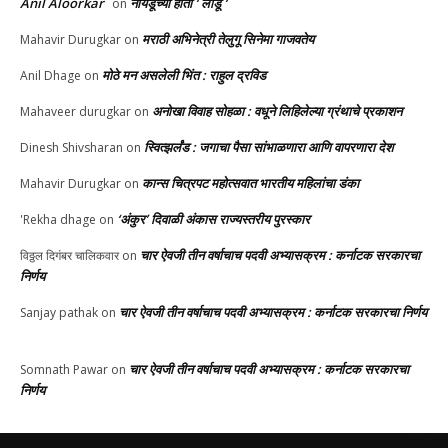
Anil Aloorkar
नायडूंच्या हाती ‘ लाडू ‘
on
मराठी अभिनेत्री तेलुगू सिनेमा गाजवतेय
Mahavir Durugkar
on
मोठे मन असलेली भिंत : राहुल द्रविड
Anil Dhage
on
अनोखा विवाह सोहळा : वधूने लिहिलेल्या ग्रंथाचे प्रकाशन
Mahaveer durugkar
on
स्वित्झर्लंड : जगाचा पैसा सांभाळणारा आणि वापरणारा देश
Dinesh Shivsharan
on
कान्स चित्रपट महोत्सवात भारतीय महिलांचा डंका
Mahavir Durugkar
on
‘अंकुर’ दिवाळी अंकास राज्यस्तरीय पुरस्कार
'Rekha dhage
on
चार ऐवजी तीन वर्षाचाच पदवी अभ्यासक्रम : कर्नाटक सरकारचा
विठ्ठल दिगंबर चालिकवार
on
निर्णय
चार ऐवजी तीन वर्षाचाच पदवी अभ्यासक्रम : कर्नाटक सरकारचा निर्णय
Sanjay pathak
on
चार ऐवजी तीन वर्षाचाच पदवी अभ्यासक्रम : कर्नाटक सरकारचा
Somnath Pawar
on
निर्णय