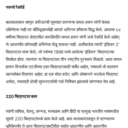
नवनवे रेकॉर्ड
बालकलाकार म्हणून करिअरची सुरुवात करणाऱ्या कमल हसन यांनी केवळ
दक्षिणेतच नाही तर बॉलिवूडमध्येही आपले अभिनय कौशल्य सिद्ध केले. आपल्या ६४
वर्षांच्या चित्रपट क्षेत्रातील कारकिर्दीत कमल हसन यांनी असे रेकॉर्ड केले आहेत,
जे आजपर्यंत कोणताही अभिनेता मोडू शकला नाही. अलीकडेच त्यांनी ‘इंडियन 2’
चित्रपटात काम केले, जो त्यांच्या 1996 मध्ये आलेल्या ‘इंडियन’ चित्रपटाचा
सिक्वेल होता. त्यानंतर या चित्रपटाला तीन राष्ट्रीय पुरस्कार मिळाले. आता कमल
हासन दिग्दर्शक एटलीच्या एका चित्रपटासाठी चर्चेत आहेत, ज्यामध्ये तो सलमान
खानसोबत दिसणार आहेत. हा एक मोठा बजेट आणि ॲक्शनने भरलेला चित्रपट
असेल, ज्यासाठी दोन्ही सुपरस्टार्सची नावे निश्चित झाल्याचे सांगण्यात येत आहे.
220 चित्रपटात काम
त्यांनी तामिळ, तेलगू, कन्नड, मल्याळम आणि हिंदी या प्रमुख भारतीय भाषांमधील
सुमारे 220 चित्रपटांमध्ये काम केले आहे. बाल कलाकारापासून ते प्रणयरम्य
भूमिकेपर्यंत ते आज चित्रपटसृष्टीतील सर्वात आदरणीय आणि आदरणीय