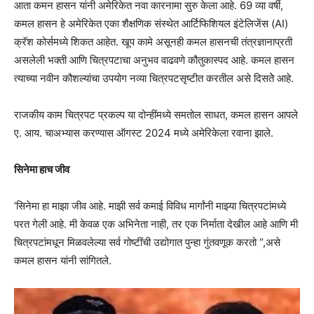
आता कमन हासन यांनी अमेरिकेत नवा कारनामा सुरु केला आहे. 69 व्या वर्षी,
कमल हासन हे अमेरिकेत एका शैक्षणिक संस्थेत आर्टिफिशियल इंटेलिजेंस (AI)
क्रॅश कोर्समध्ये शिकत आहेत. खूप कामे असूनही कमल हासनची तंत्रज्ञानाप्रती
असलेली भक्ती आणि चित्रपटाचा अनुभव वाढवणे कौतुकास्पद आहे. कमल हासन
त्याच्या नवीन कौशल्यांचा उपयोग नव्या चित्रपटसृष्टीत करतील असे दिसतेे आहे.
राजकीय काम चित्रपट प्रकल्प या दोन्हींमध्ये समतोल साधत, कमल हासन आपले
ए. आय. चाअभ्यास करण्यास ऑगस्ट 2024 मध्ये अमेरिकेला रवाना झाले.
सिनेमा हाच जीव
‘सिनेमा हा माझा जीव आहे. माझी सर्व कमाई विविध मार्गांनी माझ्या चित्रपटांमध्ये
परत गेली आहे. मी केवळ एक अभिनेता नाही, तर एक निर्माता देखील आहे आणि मी
चित्रपटांमधून मिळवलेल्या सर्व गोष्टींची उद्योगात पुन्हा गुंतवणूक करतो “,असे
कमल हासन यांनी सांगितले.