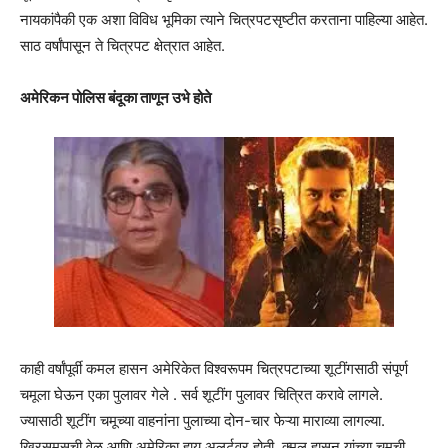
नायकांपैकी एक अशा विविध भूमिका त्याने चित्रपटसृष्टीत करताना पाहिल्या आहेत.
साठ वर्षांपासून ते चित्रपट क्षेत्रात आहेत.
अमेरिकन पोलिस बंदूका ताणून उभे होते
काही वर्षांपूर्वी कमल हासन अमेरिकेत विश्वरूपम चित्रपटाच्या शूटींगसाठी संपूर्ण
चमूला घेऊन एका पुलावर गेले . सर्व शूटींग पुलावर चित्रित करावे लागले.
ज्यासाठी शूटींग चमूच्या वाहनांना पुलाच्या दोन-चार फेऱ्या माराव्या लागल्या.
ख्रिसमसची वेळ आणि अमेरिका हाय अलर्टवर होती. क्मल हासन यांच्या चमूची