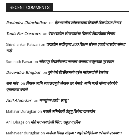
RECENT COMMENTS
Ravindra Chincholkar
देशभरातील लोकवाद्यांचा शिवाजी विद्यापीठात निनाद
on
Tools For Creators
देशभरातील लोकवाद्यांचा शिवाजी विद्यापीठात निनाद
on
जगातील सर्वोत्कृष्ट 200 शिक्षण संस्था एकही भारतीय संस्था
Shivshankar Patwari
on
नाही
सोलापूर विद्यापीठाच्या सायबर क्लबला उत्कृष्टता पुरस्कार
Somnath Pawar
on
Devendra Bhujbal
पुणे येथे डिसेंबरमध्ये ग्रंथ महोत्सवांची रेलचेल
on
बाबा भांड
शिक्षक आणि स्काऊटमुळे लेखक तर नेमाडे आणि पत्नी यांच्या प्रेरणेने
on
प्रकाशक बनलो
Anil Aloorkar
नायडूंच्या हाती ‘ लाडू ‘
on
मराठी अभिनेत्री तेलुगू सिनेमा गाजवतेय
Mahavir Durugkar
on
मोठे मन असलेली भिंत : राहुल द्रविड
Anil Dhage
on
अनोखा विवाह सोहळा : वधूने लिहिलेल्या ग्रंथाचे प्रकाशन
Mahaveer durugkar
on