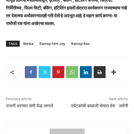
माणूस लोणची मसाल्यापासून, वृतपत्रे , बँकिंग , हॉटेलिंग चॅनल्स, चित्रपट
निर्मिेतीच्या , फिल्म सिटी, बंकिंग, हॉटेलिंग इयादी क्षेत्रात कार्यकरुन राज्याच्याच नव्हे
तर देशाच्या अर्थकारणालाही गती देतो हे अदभूत आहे. हे महान कार्य करणा-या
रामोजी राव यांना अखेरचा सलाम.
TAGS
Media
Ramoji Film city
Ramoji Rao
Previous article
Next article
उजनी धरणात पाणी येऊ लागले
पर्यटकांची काळजी घेणारा देश : जर्मनी