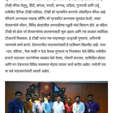
टीव्ही चॅनेल तेलुगु, हिंदी, बांगला, मराठी, कन्नड, उडिया, गुजराती आणि उर्दू
भाषेतील दैनिक टीव्ही मालिका, टीव्ही शो प्रसारित करणारे लोकप्रिय चॅनेल आहे.
चॅनेलने अन्नदाता नावाचा मॉर्निंग शो प्रसारित करण्यास सुरुवात केली, ज्यात
शेतकऱ्यांचे जीवन, विविध क्षेत्रांतील लागवडीच्या पद्धती यांचं चित्रण होतं. हा पहिला
टीव्ही शो होता जो शेतकऱ्यांच्या कल्याणासाठी सुरू झाला आणि त्या काळात सर्वाधिक
टीआरपी मिळवला. ई टीव्ही भारत च्या माद्य्मातून अजूनही गुणवत्ता, अभिरुची
जपण्याचे कार्य करते. देशभरातील पत्रकारांसाठी हे प्रशिक्षण विद्यापीठ आहे. जात
-पात, वशिला , पैसा काही न देता केवळ गुणवत्ता या निकषावर येथे विविध भाषेतील
हजारो पत्रकार प्रारंभीच्या काळात येथे येतात, नोकरी करतात, प्रशिक्षित होतात
आणि मग देशभरात विविध माध्यमात मोठ्या पदावर कार्य करीत आहेत. रामोजी राव
या सर्व पत्रकारांसाठी आदर्श आहेत.