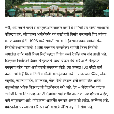
नवी, भव्य स्वप्ने पाहणे व ती प्रत्यक्षात साकार करणे हे रामोजी राव यांच्या स्वभावाचे
वैशिष्टय होते. जीवनाच्या अखेरीपर्यंत नवे काही तरी निर्माण करण्याची जिद्द त्यांच्या
मनात कायम होती. 1996 मध्ये रामोजी राव यांनी हैदराबादजवळ रामोजी फिल्म
सिटीची स्थापना केली. 1696 एकरांवर पसरलेल्या रामोजी फिल्म सिटीची
जगातील सर्वात मोठी फिल्म सिटी म्हणून गिनीज वर्ल्ड रेकॉर्ड मध्ये नोंद झाली आहे.
चित्रपट निर्मात्याने केवळ चित्रपटाची कथा घेऊन येथे यावे आणि चित्रपट
बनवूनच बाहेर पडावे अशी त्यांची संकल्पना होती. त्या काळात 100 कोटी खर्च
करुन त्यांनी ही फिल्म सिटी बनविली. यात वृंदावन गार्डन, राजस्थान पॅलेस, लंडन
स्ट्रीट, जपानी गार्डन, विमानतळ, जेल, रेल्वे स्टेशन असे कायम सेट आहेत.
बाहुबलीसह अनेक चित्रपटांची चित्रीकरण येथे आहे. देश – विदेशातील पर्यटक
रामोजी फिल्म सिटी पाहण्यासाठी ्वर्षभर गर्दी करीत असतात. यात हॉटेल्स आहेत,
पक्षी संग्रहालय आहे, पर्यटकांना आकर्षित करणारे अनेक शो आहेत, कार्निवल आहे.
पर्यटकांना आतल्या आत फिरता यावे यासाठी विविध वाहनांची सोय आहे.