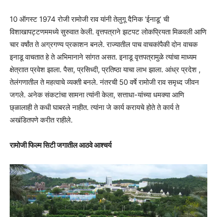
10 ऑगस्ट 1974 रोजी रामोजी राव यांनी तेलुगू दैनिक ‘ईनाडू’ ची
विशाखापट्टणममध्ये सुरुवात केली. वृत्तपत्राने झटपट लोकप्रियता मिळवली आणि
चार वर्षांत ते अग्रगण्य प्रकाशन बनले. राज्यातील पाच वाचकांपैकी दोन वाचक
इनाडू वाचतात हे ते अभिमानाने सांगत असत. इनाडू वृत्तपत्रामुळे त्यांचा माध्यम
क्षेत्राात प्रवेश झाला. पैसा, प्रसिध्दी, प्रतिष्ठा याचा लाभ झाला. आंध्र प्रदेश ,
तेलंगणातील ते महत्वाचे व्यक्ती बनले. नंतरची 50 वर्षे रामोजी राव समृध्द जीवन
जगले. अनेक संकटांचा सामना त्यांनी केला, सत्ताधा-यांच्या धमक्या आणि
छ्ळालाही ते कधी घाबरले नाहीत. त्यांना जे कार्य करायचे होते ते कार्य ते
अखंडितपणे करीत राहीले.
रामोजी फिल्म सिटी जगातील आठवे आश्चर्य