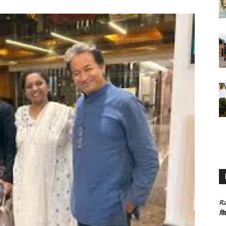
Ra
विद