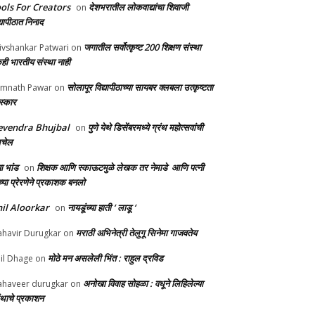
ols For Creators
देशभरातील लोकवाद्यांचा शिवाजी
on
्यापीठात निनाद
जगातील सर्वोत्कृष्ट 200 शिक्षण संस्था
ivshankar Patwari
on
ही भारतीय संस्था नाही
सोलापूर विद्यापीठाच्या सायबर क्लबला उत्कृष्टता
mnath Pawar
on
स्कार
evendra Bhujbal
पुणे येथे डिसेंबरमध्ये ग्रंथ महोत्सवांची
on
लचेल
ा भांड
शिक्षक आणि स्काऊटमुळे लेखक तर नेमाडे आणि पत्नी
on
च्या प्रेरणेने प्रकाशक बनलो
il Aloorkar
नायडूंच्या हाती ‘ लाडू ‘
on
मराठी अभिनेत्री तेलुगू सिनेमा गाजवतेय
havir Durugkar
on
मोठे मन असलेली भिंत : राहुल द्रविड
il Dhage
on
अनोखा विवाह सोहळा : वधूने लिहिलेल्या
haveer durugkar
on
रंथाचे प्रकाशन