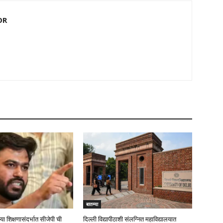
OR
बातम्या
्या शिक्षणासंदर्भात सीजेपी ची
दिल्ली विद्यापीठाशी संलग्नित महाविद्यालयात