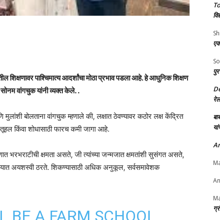
To
विद
Sh
एक
So
पुर
शिक्षणावर पाश्चिमात्य आदर्शांचा मोठा प्रभाव पडला आहे. हे आधुनिक शिक्षण
D
 सोनम वांगचुक यांनी व्यक्त केले. .
रे
लांशी बोलताना वांगचुक म्हणाले की, लक्षात ठेवण्यावर कठोर लक्ष केंद्रित
बाब
यां
त कुतूहल किंवा शोधासाठी फारच कमी जागा आहे.
An
तावरणात भरभराटीची क्षमता असते, जी त्यांच्या जन्मजात क्षमतांशी सुसंगत असते,
Ma
देण्यात अयशस्वी ठरते. शिकण्यासाठी अधिक अनुकूल, सर्वसमावेशक
An
Ma
ग्
L BE A FARM SCHOOL