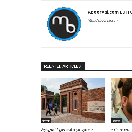
Apoorvai.com EDIT
http://apoorvai.com
RELATED ARTICLES
बातम्या
बातम्या
जेएनयू च्या नियुक्त्यांमध्ये मोठ्या प्रमाणात
सर्वांना परवडणाऱ