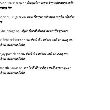
स्वित्झर्लंड : जगाचा पैसा सांभाळणारा आणि
nesh Shivsharan
on
परणारा देश
कान्स चित्रपट महोत्सवात भारतीय महिलांचा
havir Durugkar
on
का
‘अंकुर’ दिवाळी अंकास राज्यस्तरीय पुरस्कार
ekha dhage
on
चार ऐवजी तीन वर्षाचाच पदवी अभ्यासक्रम :
्ठल दिगंबर चालिकवार
on
्नाटक सरकारचा निर्णय
चार ऐवजी तीन वर्षाचाच पदवी अभ्यासक्रम :
njay pathak
on
्नाटक सरकारचा निर्णय
चार ऐवजी तीन वर्षाचाच पदवी अभ्यासक्रम :
mnath Pawar
on
्नाटक सरकारचा निर्णय