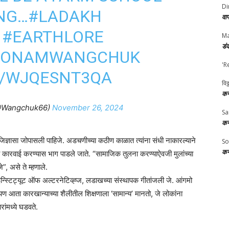
Di
NG…
#LADAKH
वा
#EARTHLORE
Ma
डं
SONAMWANGCHUK
'R
M/WJQESNT3QA
विठ
कर
@Wangchuk66)
November 26, 2024
Sa
कर
 जिज्ञासा जोपासली पाहिजे. अडचणीच्या कठीण काळात त्यांना संधी नाकारल्याने
So
कर
ी कारवाई करण्यास भाग पाडले जाते. “सामाजिक तुलना करण्याऐवजी मुलांच्या
, असे ते म्हणाले.
इन्स्टिट्यूट ऑफ अल्टरनेटिव्ह्ज, लडाखच्या संस्थापक गीतांजली जे. आंगमो
पण आता कारखान्याच्या शैलीतील शिक्षणाला ‘सामान्य’ मानतो, जे लोकांना
ारांमध्ये घडवते.