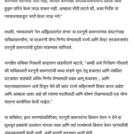
करण्यास सांगितले जात नाही, तोपर्यंत कोणताही अंमलबजावणीयोग्य आदेश किंवा
हुकूम पारित केला जाऊ शकत नाही. आम्हाला भीती वाटते की, असा निर्देश या
न्यायालयाकडून जारी केला जाऊ नये.”
तथापि, न्यायालयाने ‘पेन थोझिललार्गल संगम’ या घरगुती कामगारांच्या संघटनेसह
याचिकाकर्त्यांना, या प्रकरणी योग्य निर्णय घेण्यासाठी राज्ये आणि केंद्र सरकारसमोर
घरगुती कामगारांची दुर्दशा मांडण्यास सांगितले.
जनहित याचिका निकाली काढताना खंडपीठाने म्हटले, “आम्ही असे निरीक्षण नोंदवतो
की याचिकाकर्ते घरगुती कामगारांची व्यथा मांडणे सुरू ठेवू शकतात आणि संबंधित
घटकांवर यासंबंधी अंतिम निर्णय घेण्यासाठी दबाव आणू शकतात… आणि
पत्रव्यवहारावरून असे दिसून येते की यावर राज्ये सक्रियपणे विचार करत आहेत
आणि आम्हाला आशा आहे की त्यांच्या मदतीसाठी आणि शोषण रोखण्यासाठी एक योग्य
यंत्रणा कार्यान्वित केली जाईल.”
या याचिकेत, इतर मागण्यांव्यतिरिक्त, घरगुती कामगारांना किमान वेतन न देणे हा
मूलभूत हक्कांचे उल्लंघन मानला जावा आणि सर्व राज्यांमध्ये किमान वेतन प्रणालीची
अंमलबजावणी केली जावी, अशी मागणी करण्यात आली होती.