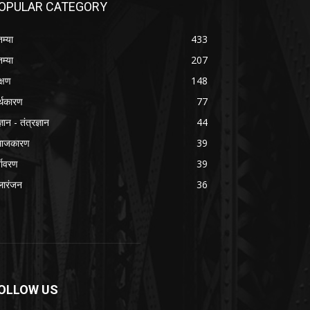
OPULAR CATEGORY
तम्या
433
तम्या
207
क्षण
148
्थकारण
77
्ञान - तंत्रज्ञान
44
माजकारण
39
्यावरण
39
ारंजन
36
OLLOW US