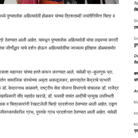
To
विद
्ये पुण्यश्लोक अहिल्यादेवी होळकर यांच्या त्रिशताब्दी जयंतीनिमित्त चित्र व
Sh
एक
So
त्रे ठेवण्यात आली आहेत. यामधून पुण्यश्लोक अहिल्यादेवी यांचा लढवय्या करारी
पुर
दिरांचा जीर्णोद्धार याचे दर्शन होऊन अहिल्यादेवींचा जाज्वल्य इतिहास डोळ्यासमोर
D
रे
 प्रकाश महानवर यांच्या हस्ते करून करण्यात आले. यावेळी प्र-कुलगुरू प्रा.
बाब
र्तन सामाजिक संस्थेच्या अमृता अकलूजकर, ज्ञानस्रोत केंद्राचे प्रभारी
यां
डॉ. केदारनाथ काळवणे, राष्ट्रीय सेवा योजना विभागाचे संचालक डॉ. राजेंद्र
An
व लेखाधिकारी सीए महादेव खराडे, डॉ. पल्लवी सावंत आदींची प्रमुख उपस्थिती
Ma
क्षक व चित्रकारांनी रेखाटलेली चित्रे प्रदर्शनात ठेवण्यात आली आहेत. एकूण
 जीवनकार्यावरील ग्रंथ, पुस्तके ग्रंथ प्रदर्शनात ठेवण्यात आली आहेत. यावेळी
An
Ma
ग्