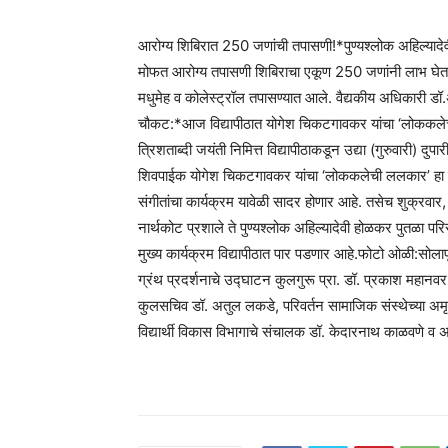
आरोग्य शिबिरात 250 जणांची तपासणी!*पुण्यश्लोक अहिल्यादेव
मोफत आरोग्य तपासणी शिबिराचा एकूण 250 जणांनी लाभ घेतला. या
मधुमेह व कोलेस्ट्रॉल तपासण्यात आले. वैद्यकीय अधिकारी 
चौकट:*आज विद्यापीठात योगेश चिकटगावकर यांचा ‘लोककलेची ल
त्रिशताब्दी जयंती निमित्त विद्यापीठाकडून उद्या (गुरुवारी) दुप
शिवपाईक योगेश चिकटगावकर यांचा ‘लोककलेची ललकार’ हा क
संगीतांचा कार्यक्रम यावेळी सादर होणार आहे. तसेच शुक्रवार
नार्थकोट प्रशाले ते पुण्यश्लोक अहिल्यादेवी होळकर पुतळा पर
मुख्य कार्यक्रम विद्यापीठात पार पडणार आहे.फोटो ओळी:सोलाप
ग्रंथ प्रदर्शनाचे उद्घाटन कुलगुरू प्रा. डॉ. प्रकाश महानवर यां
कुलसचिव डॉ. अतुल लकडे, परिवर्तन सामाजिक संस्थेच्या अम
विद्यार्थी विकास विभागाचे संचालक डॉ. केदारनाथ काळवणे व अ