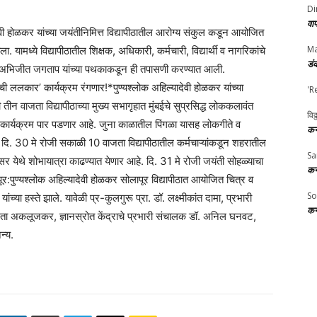
Di
वा
ी होळकर यांच्या जयंतीनिमित्त विद्यापीठातील आरोग्य संकुल कडून आयोजित
Ma
मध्ये विद्यापीठातील शिक्षक, अधिकारी, कर्मचारी, विद्यार्थी व नागरिकांचे
डं
डॉ.अभिजीत जगताप यांच्या पथकाकडून ही तपासणी करण्यात आली.
लकार’ कार्यक्रम रंगणार!*पुण्यश्लोक अहिल्यादेवी होळकर यांच्या
'R
ारी तीन वाजता विद्यापीठाच्या मुख्य सभागृहात मुंबईचे सुप्रसिद्ध लोककलावंत
विठ
ार्यक्रम पार पडणार आहे. जुना काळातील पिंगळा यासह लोकगीते व
कर
, दि. 30 मे रोजी सकाळी 10 वाजता विद्यापीठातील कर्मचाऱ्यांकडून शहरातील
Sa
िसर येथे शोभायात्रा काढण्यात येणार आहे. दि. 31 मे रोजी जयंती सोहळ्याचा
कर
ूर:पुण्यश्लोक अहिल्यादेवी होळकर सोलापूर विद्यापीठात आयोजित चित्र व
So
च्या हस्ते झाले. यावेळी प्र-कुलगुरू प्रा. डॉ. लक्ष्मीकांत दामा, प्रभारी
कर
ृता अकलूजकर, ज्ञानस्रोत केंद्राचे प्रभारी संचालक डॉ. अनिल घनवट,
न्य.