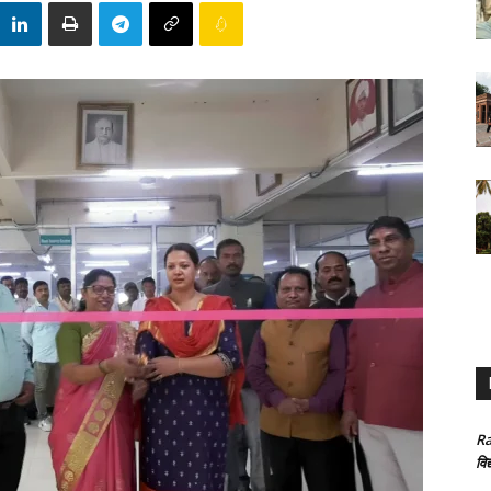
Ra
विद