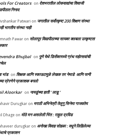
ols For Creators
देशभरातील लोकवाद्यांचा शिवाजी
on
्यापीठात निनाद
जगातील सर्वोत्कृष्ट 200 शिक्षण संस्था
ivshankar Patwari
on
ही भारतीय संस्था नाही
सोलापूर विद्यापीठाच्या सायबर क्लबला उत्कृष्टता
mnath Pawar
on
स्कार
evendra Bhujbal
पुणे येथे डिसेंबरमध्ये ग्रंथ महोत्सवांची
on
लचेल
ा भांड
शिक्षक आणि स्काऊटमुळे लेखक तर नेमाडे आणि पत्नी
on
च्या प्रेरणेने प्रकाशक बनलो
il Aloorkar
नायडूंच्या हाती ‘ लाडू ‘
on
मराठी अभिनेत्री तेलुगू सिनेमा गाजवतेय
havir Durugkar
on
मोठे मन असलेली भिंत : राहुल द्रविड
il Dhage
on
अनोखा विवाह सोहळा : वधूने लिहिलेल्या
haveer durugkar
on
रंथाचे प्रकाशन