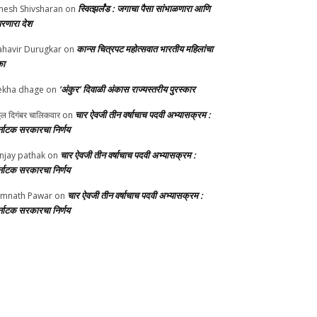
स्वित्झर्लंड : जगाचा पैसा सांभाळणारा आणि
nesh Shivsharan
on
परणारा देश
कान्स चित्रपट महोत्सवात भारतीय महिलांचा
havir Durugkar
on
का
‘अंकुर’ दिवाळी अंकास राज्यस्तरीय पुरस्कार
ekha dhage
on
चार ऐवजी तीन वर्षाचाच पदवी अभ्यासक्रम :
्ठल दिगंबर चालिकवार
on
्नाटक सरकारचा निर्णय
चार ऐवजी तीन वर्षाचाच पदवी अभ्यासक्रम :
njay pathak
on
्नाटक सरकारचा निर्णय
चार ऐवजी तीन वर्षाचाच पदवी अभ्यासक्रम :
mnath Pawar
on
्नाटक सरकारचा निर्णय