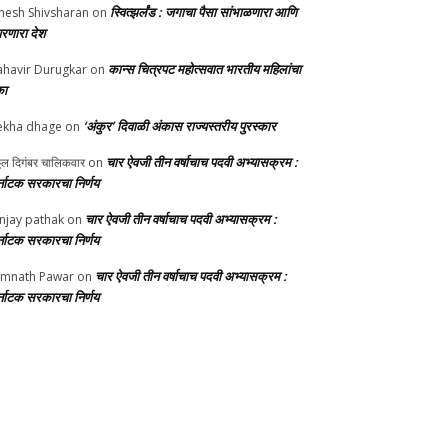
स्वित्झर्लंड : जगाचा पैसा सांभाळणारा आणि
nesh Shivsharan
on
परणारा देश
कान्स चित्रपट महोत्सवात भारतीय महिलांचा
havir Durugkar
on
का
‘अंकुर’ दिवाळी अंकास राज्यस्तरीय पुरस्कार
ekha dhage
on
चार ऐवजी तीन वर्षाचाच पदवी अभ्यासक्रम :
्ठल दिगंबर चालिकवार
on
्नाटक सरकारचा निर्णय
चार ऐवजी तीन वर्षाचाच पदवी अभ्यासक्रम :
njay pathak
on
्नाटक सरकारचा निर्णय
चार ऐवजी तीन वर्षाचाच पदवी अभ्यासक्रम :
mnath Pawar
on
्नाटक सरकारचा निर्णय