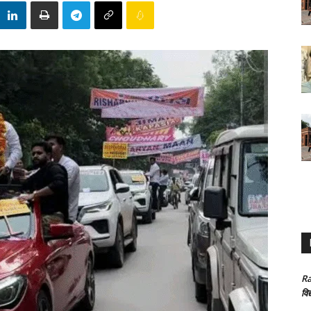
Ra
विद