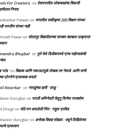
ols For Creators
देशभरातील लोकवाद्यांचा शिवाजी
on
्यापीठात निनाद
जगातील सर्वोत्कृष्ट 200 शिक्षण संस्था
ivshankar Patwari
on
ही भारतीय संस्था नाही
सोलापूर विद्यापीठाच्या सायबर क्लबला उत्कृष्टता
mnath Pawar
on
स्कार
evendra Bhujbal
पुणे येथे डिसेंबरमध्ये ग्रंथ महोत्सवांची
on
लचेल
ा भांड
शिक्षक आणि स्काऊटमुळे लेखक तर नेमाडे आणि पत्नी
on
च्या प्रेरणेने प्रकाशक बनलो
il Aloorkar
नायडूंच्या हाती ‘ लाडू ‘
on
मराठी अभिनेत्री तेलुगू सिनेमा गाजवतेय
havir Durugkar
on
मोठे मन असलेली भिंत : राहुल द्रविड
il Dhage
on
अनोखा विवाह सोहळा : वधूने लिहिलेल्या
haveer durugkar
on
रंथाचे प्रकाशन