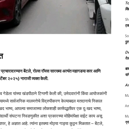
To
विद
Sh
एक
So
पुर
D
त
रे
बाब
क प्रचारादरम्यान बेंटले, रोल्स रॉयस सारख्या अत्यंत महागडया कार आणि
यां
्टेंबर २०२५) नाराजी व्यक्त केली.
An
 राव गेडेला यांच्या खंडपीठाने टिप्पणी केली की, उमेदवारांनी किंवा आयोजकांनी
Ma
्यामध्ये सार्वजनिक मालमत्तेचे विद्रुपीकरण केल्याबद्दल मतदानाचे निकाल
An
खद भाष्य, आपल्या समाजाच्या लोकशाही कार्यपद्धतीवर एक दुःखद भाष्य,
िद्यार्थी संघटना निवडणुकीत अशा प्रकारच्या मोहिमांपेक्षा वाईट काय असू
Ma
ग्
, हे अज्ञात आहे. त्यांना इतक्या मोठ्या गाड्या कुठून मिळतात – बेंटले,