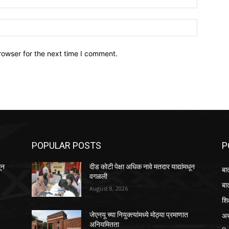
Website:
rowser for the next time I comment.
POPULAR POSTS
P
ून
दीड कोटी पेक्षा अधिक नावे मतदार याद्यांमधून
बा
वगळली
बा
August 8, 2026
शि
अर
जेएनयू च्या नियुक्त्यांमध्ये मोठ्या प्रमाणात
अनियमितता