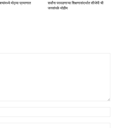
्त्यांमध्ये मोठ्या प्रमाणात
सर्वांना परवडणाऱ्या शिक्षणासंदर्भात सीजेपी ची
जनसंपर्क मोहीम
Name:*
Email:*