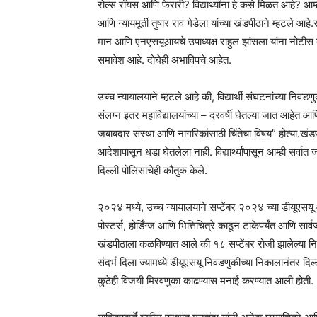
रोल्स रॉयस आणि फेरारी? विद्यार्थ्यांना हे कसे मिळत आहे? आम्ह
आणि न्यायमूर्ती तुषार राव गेडेला यांच्या खंडपीठाने म्हटले आहे.
मान आणि एनएसयूआयचे उपाध्यक्ष राहुल झांसला यांना नोटीस
समावेश आहे. दोघेही अभाविपचे आहेत.
उच्च न्यायालयाने म्हटले आहे की, विद्यार्थी संघटनांच्या निवडणुक
संलग्न इतर महाविद्यालयांच्या – दरवर्षी घेतल्या जात आहेत आणि 
जबाबदार संस्था आणि नागरिकांसाठी चिंतेचा विषय” होत्या.खंडपीठाने
आदेशापासून धडा घेतलेला नाही. विद्यार्थ्यांपासून आम्ही सर्वात
दिल्ली पोलिसांचेही कौतुक केले.
२०२४ मध्ये, उच्च न्यायालयाने सप्टेंबर २०२४ च्या डीयूएस
पोस्टर्स, होर्डिंग्ज आणि भित्तिचित्रे काढून टाकेपर्यंत आणि सा
खंडपीठाला कळविण्यात आले की १८ सप्टेंबर रोजी झालेल्या नि
संदर्भ दिला ज्यामध्ये डीयूएसयू निवडणुकीच्या निकालानंतर दिल्ल
कुठेही विजयी मिरवणुका काढण्यास मनाई करण्यात आली होती.