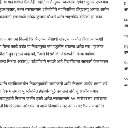
ी या गाड्यांबद्दल ऐकलेही नाही,” असे मुख्य न्यायाधीश देवेंद्र कुमार उपाध्याय
Di
सूत्रांनुसार, उच्च न्यायालयाने एबीव्हीपीचे नवनिर्वाचित डीयूएसयू अध्यक्ष आर्यन
वा
 बजावली.इतरांमध्ये सचिव कुणाल चौधरी आणि सहसचिव दीपिका झा यांचा
Ma
डं
'R
ा – मग त्या दिल्ली विद्यापीठाच्या विद्यार्थी संघटना असोत किंवा त्यांच्याशी
गेल्या काही वर्षांत या निवडणुका ज्या पद्धतीने घडल्या आहेत त्या “प्रत्येक
विठ
कर
 पुढे म्हटले आहे की, “असे दिसते की विद्यार्थ्यांनी गेल्या वर्षीच्या
 जास्त निराश आहोत],” खंडपीठाने म्हटले आहे.विद्यापीठाला सहकार्य केल्याबद्दल
Sa
कर
So
यू आणि महाविद्यालयीन निवडणुकांची मतमोजणी आणि निकाल जाहीर करणे सर्व
कर
र्वजनिक मालमत्ता पुनर्संचयित होईपर्यंत पुढे ढकलले होते.सुनावणीदरम्यान,
वडणुकांचे निकाल जाहीर झाले आहेत.न्यायालयाने १७ सप्टेंबरच्या आदेशाचा
ी विद्यापीठाच्या उमेदवारांना आणि विद्यार्थी संघटनांना राष्ट्रीय राजधानीत