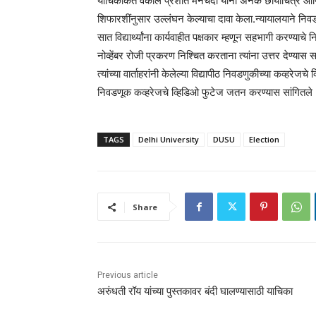
याचिकाकर्ते वकील प्रशांत मनचंदा यांनी अनेक छायाचित्रे आण
शिफारशींनुसार उल्लंघन केल्याचा दावा केला.न्यायालयाने नि
सात विद्यार्थ्यांना कार्यवाहीत पक्षकार म्हणून सहभागी करण्याचे 
नोव्हेंबर रोजी प्रकरण निश्चित करताना त्यांना उत्तर देण्यास 
त्यांच्या वार्ताहरांनी केलेल्या विद्यापीठ निवडणुकीच्या कव्हरेजच
निवडणूक कव्हरेजचे व्हिडिओ फुटेज जतन करण्यास सांगितले 
TAGS
Delhi University
DUSU
Election
Share
Previous article
अरुंधती रॉय यांच्या पुस्तकावर बंदी घालण्यासाठी याचिका