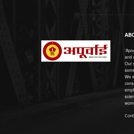
AB
'Apoo
and s
Our 
some
We wi
cons
emph
scien
wome
Cont