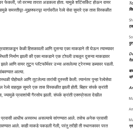
 फेकली, जो वरच्या तारात अडकला होता. यामुळे शॉर्टसर्किट होऊन वायर
To
विद
यामुळे समस्तीपूर-मुझफ्फरपूर मार्गावरील रेल्वे सेवा सुमारे एक तास विस्कळीत
Sh
एक
So
पुर
 प्रवाशाकडून केळी हिसकावली आणि दुसऱ्या एका माकडाने ती घेऊन त्याच्यावर
D
िस्थिती निर्माण झाली की एका माकडाने एक टोपली उचलून दुसऱ्या माकडावर
रे
झाले आणि वायर तुटून प्लॅटफॉर्मवर उभ्या असलेल्या ट्रेनच्या डब्यावर पडली.
बाब
ांबवण्यात आल्या.
यां
ळी पोहोचले आणि तुटलेल्या तारांची दुरुस्ती केली. त्यानंतर पुन्हा रेल्वेसेवा
 रेल्वे वाहतूक सुमारे एक तास विस्कळीत झाली होती. बिहार संपर्क क्रांती
An
 ज्यामुळे प्रवाशांची गैरसोय झाली. संपर्क क्रांती एक्स्प्रेसला देखील
Ma
An
ळे प्रवासी आधीच अस्वस्थ असल्याचे सांगण्यात आले. तसेच अनेक प्रवासी
Ma
वण्यात आले. काही माकडे पकडली गेली, परंतु तरीही ती स्थानकावर परत
ग्