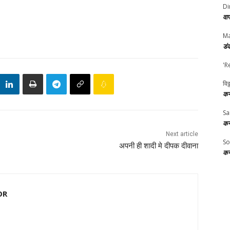
Di
वा
Ma
डं
'R
विठ
कर
Sa
कर
Next article
So
अपनी ही शादी मे दीपक दीवाना
कर
OR