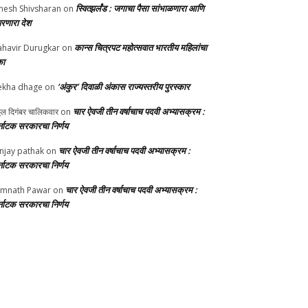
स्वित्झर्लंड : जगाचा पैसा सांभाळणारा आणि
nesh Shivsharan
on
परणारा देश
कान्स चित्रपट महोत्सवात भारतीय महिलांचा
havir Durugkar
on
का
‘अंकुर’ दिवाळी अंकास राज्यस्तरीय पुरस्कार
ekha dhage
on
चार ऐवजी तीन वर्षाचाच पदवी अभ्यासक्रम :
्ठल दिगंबर चालिकवार
on
्नाटक सरकारचा निर्णय
चार ऐवजी तीन वर्षाचाच पदवी अभ्यासक्रम :
njay pathak
on
्नाटक सरकारचा निर्णय
चार ऐवजी तीन वर्षाचाच पदवी अभ्यासक्रम :
mnath Pawar
on
्नाटक सरकारचा निर्णय