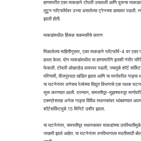
हाणामारीत एका माकडाने टोपली उचलली आणि दुसऱ्या माकडावर
तुटून प्लॅटफॉर्मवर उभ्या असलेल्या ट्रेनच्या डब्यावर पडली. त्
झाली होती.
माकडांमधील हिंसक चकमकीचे कारण
मिळालेल्या माहितीनुसार, एका माकडाने प्लॅटफॉर्म-4 वर एका
हल्ला केला. दोन माकडांमधील या हाणामारीने इतकी गंभीर पर
फेकली. टोपली ओव्हरहेड वायरवर पडली, ज्यामुळे शॉर्ट सर्किट 
परिणामी, वीजपुरवठा खंडित झाला आणि या मार्गावरील गाड्या थ
या घटनेनंतर लगेचच रेल्वेच्या विद्युत विभागाचे एक पथक घटनास्थ
सुरू करण्यात आली. दरम्यान, समस्तीपूर-मुझफ्फरपूर मार्गावरील
एक्स्प्रेससह अनेक गाड्या विविध स्थानकांवर थांबवण्यात आल्या,
शॉर्टसर्किटमुळे 15 मिनिटे उशीर झाला.
या घटनेनंतर, समस्तीपूर स्थानकावर माकडांच्या उपस्थितीमु
जखमी झाले आहेत. या घटनेनंतर वनविभागाला मदतीसाठी बोला