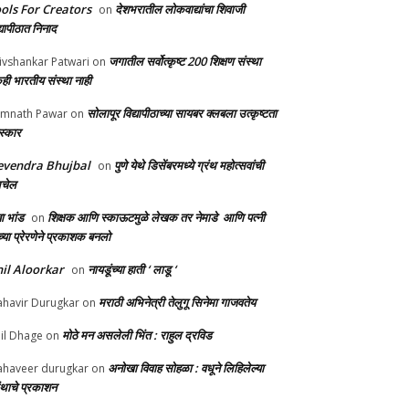
ols For Creators
देशभरातील लोकवाद्यांचा शिवाजी
on
्यापीठात निनाद
जगातील सर्वोत्कृष्ट 200 शिक्षण संस्था
ivshankar Patwari
on
ही भारतीय संस्था नाही
सोलापूर विद्यापीठाच्या सायबर क्लबला उत्कृष्टता
mnath Pawar
on
स्कार
evendra Bhujbal
पुणे येथे डिसेंबरमध्ये ग्रंथ महोत्सवांची
on
लचेल
ा भांड
शिक्षक आणि स्काऊटमुळे लेखक तर नेमाडे आणि पत्नी
on
च्या प्रेरणेने प्रकाशक बनलो
il Aloorkar
नायडूंच्या हाती ‘ लाडू ‘
on
मराठी अभिनेत्री तेलुगू सिनेमा गाजवतेय
havir Durugkar
on
मोठे मन असलेली भिंत : राहुल द्रविड
il Dhage
on
अनोखा विवाह सोहळा : वधूने लिहिलेल्या
haveer durugkar
on
रंथाचे प्रकाशन