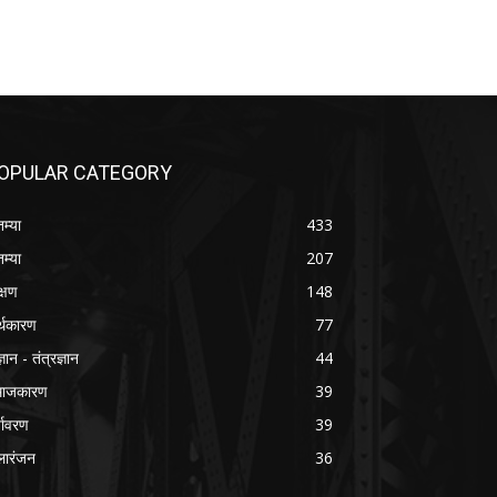
OPULAR CATEGORY
तम्या
433
तम्या
207
क्षण
148
्थकारण
77
्ञान - तंत्रज्ञान
44
माजकारण
39
्यावरण
39
ारंजन
36