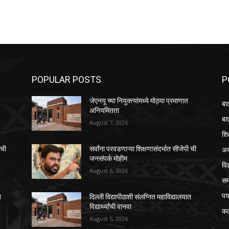
POPULAR POSTS
P
जेएनयू च्या नियुक्त्यांमध्ये मोठ्या प्रमाणात
बा
अनियमितता
बा
August 7, 2026
शि
अर
 ची
सर्वांना परवडणाऱ्या शिक्षणासंदर्भात सीजेपी ची
जनसंपर्क मोहीम
विज
August 6, 2026
स
पर
त
दिल्ली विद्यापीठाशी संलग्नित महाविद्यालयात
विद्यार्थ्यांची वानवा
कल
August 5, 2026