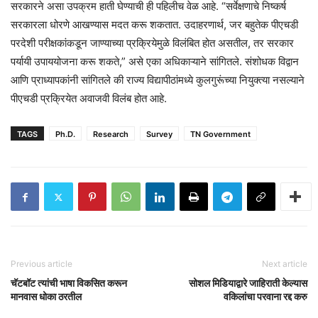
सरकारने असा उपक्रम हाती घेण्याची ही पहिलीच वेळ आहे. “सर्वेक्षणाचे निष्कर्ष
सरकारला धोरणे आखण्यास मदत करू शकतात. उदाहरणार्थ, जर बहुतेक पीएचडी
परदेशी परीक्षकांकडून जाण्याच्या प्रक्रियेमुळे विलंबित होत असतील, तर सरकार
पर्यायी उपाययोजना करू शकते,” असे एका अधिकाऱ्याने सांगितले. संशोधक विद्वान
आणि प्राध्यापकांनी सांगितले की राज्य विद्यापीठांमध्ये कुलगुरूंच्या नियुक्त्या नसल्याने
पीएचडी प्रक्रियेत अवाजवी विलंब होत आहे.
TAGS
Ph.D.
Research
Survey
TN Government
Previous article
Next article
चॅटबॉट त्यांची भाषा विकसित करून
सोशल मिडियाद्वारे जाहिराती केल्यास
मानवास धोका ठरतील
वकिलांचा परवाना रद्द करु