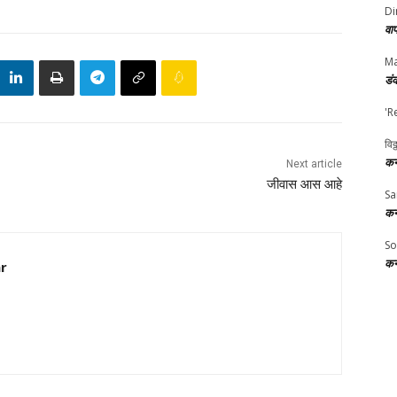
Di
वा
Ma
डं
'R
विठ
कर
Next article
जीवास आस आहे
Sa
कर
So
कर
ar