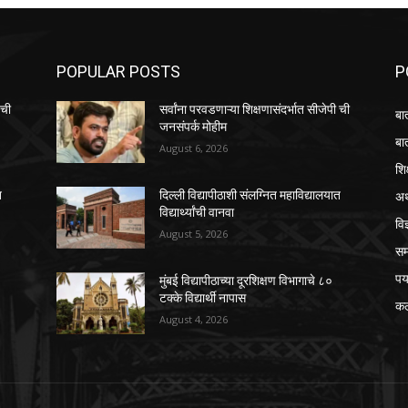
POPULAR POSTS
P
 ची
सर्वांना परवडणाऱ्या शिक्षणासंदर्भात सीजेपी ची
बा
जनसंपर्क मोहीम
बा
August 6, 2026
शि
अर
त
दिल्ली विद्यापीठाशी संलग्नित महाविद्यालयात
विद्यार्थ्यांची वानवा
विज
August 5, 2026
स
पर
मुंबई विद्यापीठाच्या दूरशिक्षण विभागाचे ८०
टक्के विद्यार्थी नापास
कल
August 4, 2026