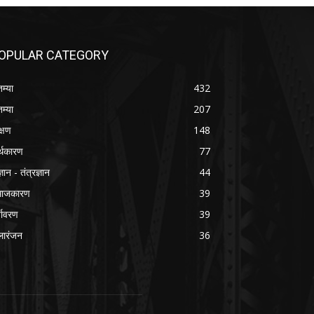
OPULAR CATEGORY
तम्या
432
तम्या
207
क्षण
148
्थकारण
77
्ञान - तंत्रज्ञान
44
माजकारण
39
्यावरण
39
ारंजन
36