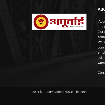
AB
'Apoo
and s
Our 
some
We wi
cons
emph
scien
wome
Cont
2024 © Apoorvai.com News and features