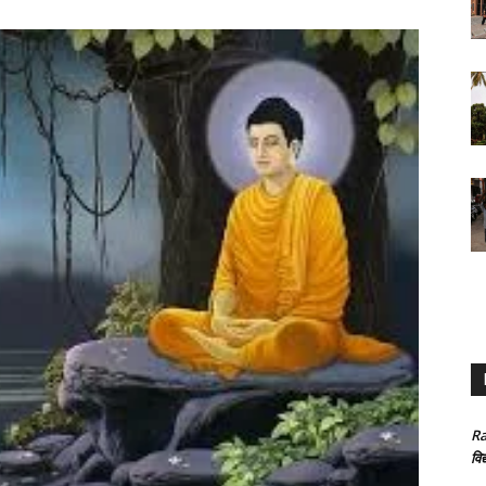
Ra
विद