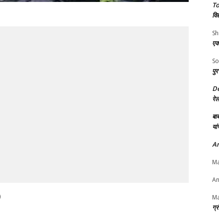
To
विद
Sh
एक
So
पुर
D
रे
बाब
यां
An
Ma
An
)
Ma
ग्