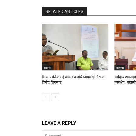
RELATED ARTICLES
बातम्या
बातम्या
वि.स. खांडेकर हे अव्वल दर्जाचे ध्येयवादी लेखक:
साहित्य अकादमी
विनोद शिरसाठ
हस्तक्षेप : स्टाल
LEAVE A REPLY