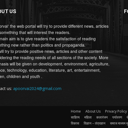
OUT US
F
rvai' the web portal will try to provide different news, articles
omething that will interest the readers.
main aim is to give readers the satisfaction of reading
thing new rather than politics and propaganda.
ll try to provide positive news, articles and other content
idering the reading needs of all sections of the society. More
asis will be given on development, environment, agriculture,
ce, technology, education, literature, art, entertainment,
n, children and youth .
act us:
apoorvai2024@gmail.com
Home
About Us
Privacy Policy
साहित्य
महिला
कलारंजन
पर्यावरण
र
विकास
विज्ञान – तंत्रज्ञान
समाज माध्यम म