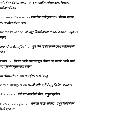
ols For Creators
देशभरातील लोकवाद्यांचा शिवाजी
on
्यापीठात निनाद
जगातील सर्वोत्कृष्ट 200 शिक्षण संस्था
ivshankar Patwari
on
ही भारतीय संस्था नाही
सोलापूर विद्यापीठाच्या सायबर क्लबला उत्कृष्टता
mnath Pawar
on
स्कार
evendra Bhujbal
पुणे येथे डिसेंबरमध्ये ग्रंथ महोत्सवांची
on
लचेल
ा भांड
शिक्षक आणि स्काऊटमुळे लेखक तर नेमाडे आणि पत्नी
on
च्या प्रेरणेने प्रकाशक बनलो
il Aloorkar
नायडूंच्या हाती ‘ लाडू ‘
on
मराठी अभिनेत्री तेलुगू सिनेमा गाजवतेय
havir Durugkar
on
मोठे मन असलेली भिंत : राहुल द्रविड
il Dhage
on
अनोखा विवाह सोहळा : वधूने लिहिलेल्या
haveer durugkar
on
रंथाचे प्रकाशन