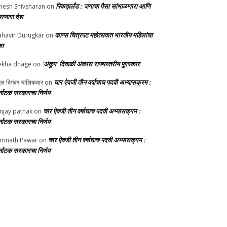
स्वित्झर्लंड : जगाचा पैसा सांभाळणारा आणि
nesh Shivsharan
on
परणारा देश
कान्स चित्रपट महोत्सवात भारतीय महिलांचा
havir Durugkar
on
का
‘अंकुर’ दिवाळी अंकास राज्यस्तरीय पुरस्कार
ekha dhage
on
चार ऐवजी तीन वर्षाचाच पदवी अभ्यासक्रम :
्ठल दिगंबर चालिकवार
on
्नाटक सरकारचा निर्णय
चार ऐवजी तीन वर्षाचाच पदवी अभ्यासक्रम :
njay pathak
on
्नाटक सरकारचा निर्णय
चार ऐवजी तीन वर्षाचाच पदवी अभ्यासक्रम :
mnath Pawar
on
्नाटक सरकारचा निर्णय