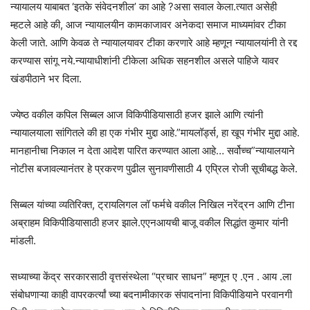
न्यायालय याबाबत ‘इतके संवेदनशील’ का आहे ?असा सवाल केला.त्यात असेही
म्हटले आहे की, आज न्यायालयीन कामकाजावर अनेकदा समाज माध्यमांवर टीका
केली जाते. आणि केवळ ते न्यायालयावर टीका करणारे आहे म्हणून न्यायालयांनी ते रद्द
करण्यास सांगू नये.न्यायाधीशांनी टीकेला अधिक सहनशील असले पाहिजे यावर
खंडपीठाने भर दिला.
ज्येष्ठ वकील कपिल सिब्बल आज विकिपीडियासाठी हजर झाले आणि त्यांनी
न्यायालयाला सांगितले की हा एक गंभीर मुद्दा आहे.”मायलॉर्ड्स, हा खूप गंभीर मुद्दा आहे.
मानहानीचा निकाल न देता आदेश पारित करण्यात आला आहे… सर्वोच्च”न्यायालयाने
नोटीस बजावल्यानंतर हे प्रकरण पुढील सुनावणीसाठी 4 एप्रिल रोजी सूचीबद्ध केले.
सिब्बल यांच्या व्यतिरिक्त, ट्रायलिगल लॉ फर्मचे वकील निखिल नरेंद्रन आणि टीना
अब्राहम विकिपीडियासाठी हजर झाले.एएनआयची बाजू वकील सिद्धांत कुमार यांनी
मांडली.
सध्याच्या केंद्र सरकारसाठी वृत्तसंस्थेला “प्रचार साधन” म्हणून ए .एन . आय .ला
संबोधणाऱ्या काही वापरकर्त्यां च्या बदनामीकारक संपादनांना विकिपीडियाने परवानगी