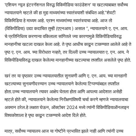
‘एशियन न्यूज इंटरनॅशनल विरुद्ध विकिमीडिया फाउंडेशन’ या खटल्याबाबत सर्वोच्च
न्यायालयाने म्हटले की हा मुद्दा माध्यमांच्या स्वातंत्र्याशी संबंधित आहे.”शेवटी
विकिमिडिया हे माध्यम आहे. प्रश्न माध्यमांच्या स्वातंत्र्याचा आहे. आज तो
(विकिपीडिया) उद्या कदाचित तुम्ही (एएनआय ) असाल “, न्यायालयाने ए. एन. आय.
चे प्रतिनिधित्व करणाऱ्या वकिलाला सांगितले ज्या कारणामुळे विकिपीडियाविरुद्ध
मानहानीचा खटला दाखल केला आहे. ते पृष्ठ आधीच काढून टाकण्यात आलेले आहे ते
पृष्ठ ए. एन. आय. च्या विरोधात नव्हते, तर दिल्ली उच्च न्यायालयात ए. एन. आय. ने
विकिपीडियाविरुद्ध दाखल केलेल्या मानहानीच्या खटल्याचा तपशील असलेले पृष्ठ होते.
खरं तर या पृष्ठावर उच्च न्यायालयातील सुनावणी आणि ए. एन. आय. च्या मानहानी
खटल्याच्या सुनावणीदरम्यान उच्च न्यायालयाने केलेल्या टिप्पण्यांबद्दल तपशील
होता.उच्च न्यायालयाने त्यावर आक्षेप घेतला होता आणि आपल्या आदेशात असेही
म्हटले होते की, न्यायालयाने केलेल्या निरीक्षणांविषयी चर्चा करणे म्हणजे न्यायालयाचा
अवमान ठरेल.हे लक्षात घेऊन, ऑक्टोबर 2024 मध्ये त्यांनी विकिपीडियाऑनलाइन
विश्वकोशाला हे पृष्ठ काढून टाकण्याचे आदेश दिले होते.
मात्र, सर्वोच्च न्यायालय आज या गोष्टीने प्रभावित झाले नाही आणि त्यांनी उच्च