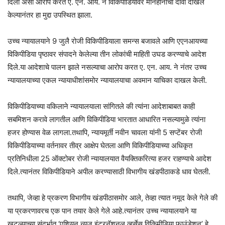
दिली असा आरोप करत ए. एन. आय. ने विकिपीडियावर मानहानीचा दावा दाखल
केल्यानंतर हा मुद्दा उपस्थित झाला.
उच्च न्यायालयाने 9 जुलै रोजी विकिपीडियाला समन्स बजावले आणि एएनआयच्या
विकिपीडिया पृष्ठावर संपादने केलेल्या तीन लोकांची माहिती उघड करण्याचे आदेश
दिले.या आदेशाचे पालन झाले नसल्याचा आरोप करत ए. एन. आय. ने नंतर उच्च
न्यायालयाच्या एकल न्यायाधीशांसमोर न्यायालयाचा अवमान याचिका दाखल केली.
विकिपीडियाच्या वकिलाने न्यायालयाला सांगितले की त्यांना आदेशाबाबत काही
सबमिशन करावे लागतील आणि विकिपीडिया भारतात आधारित नसल्यामुळे त्यांना
हजर होण्यास वेळ लागला.तथापि, न्यायमूर्ती नवीन चावला यांनी 5 सप्टेंबर रोजी
विकिपीडियाच्या वर्तनावर तीव्र आक्षेप घेतला आणि विकिपीडियाच्या अधिकृत
प्रतिनिधीला 25 ऑक्टोबर रोजी न्यायालयात वैयक्तिकरित्या हजर राहण्याचे आदेश
दिले.त्यानंतर विकिपीडियाने अपील करण्यासाठी विभागीय खंडपीठाकडे धाव घेतली.
तथापि, जेव्हा हे प्रकरण विभागीय खंडपीठासमोर आले, तेव्हा त्यात नमूद केले गेले की
या प्रकरणावरच एक पान तयार केले गेले आहे.त्यानंतर उच्च न्यायालयाने या
खटल्याच्या संदर्भात ‘एशियन न्यूज इंटरनॅशनल व्हर्सेस विकिमीडिया फाउंडेशन’ हे